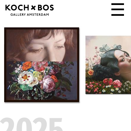
☰
2025