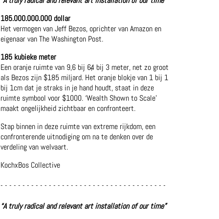
“A truly radical and relevant art installation of our time”
185.000.000.000 dollar
Het vermogen van Jeff Bezos, oprichter van Amazon en
eigenaar van The Washington Post.
185 kubieke meter
Een oranje ruimte van 9,6 bij 6,4 bij 3 meter, net zo groot
als Bezos zijn $185 miljard. Het oranje blokje van 1 bij 1
bij 1cm dat je straks in je hand houdt, staat in deze
ruimte symbool voor $1000. ‘Wealth Shown to Scale’
maakt ongelijkheid zichtbaar en confronteert.
Stap binnen in deze ruimte van extreme rijkdom, een
confronterende uitnodiging om na te denken over de
verdeling van welvaart.
KochxBos Collective
- - - - - - - - - - - - - - - - - - - - - - - - - - - - - - - - - - - - - -
“A truly radical and relevant art installation of our time”