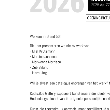
2026
2026 Apr 22
OPENING PICTU
Welkom in stand 50!
Dit jaar presenteren we nieuw werk van
- Miel Krutzmann
- Martine Johanna
- Morwenna Morrison
- Zoé Byland
- Hazel Ang
Wil je alvast een catalogus ontvangen van het werk? 
KochxBos Gallery exposeert kunstenaars die ideeën ve
Hedendaagse kunst vanuit originele, persoonlijke en kl
Kunst die toegankelijk aanvoelt, maar tegelijkertijd s