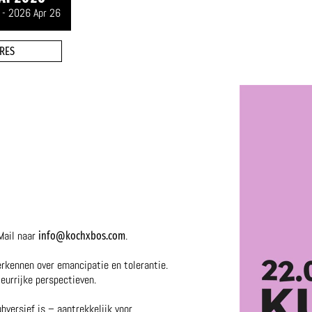
 - 2026 Apr 26
RES
Mail naar
.
info@kochxbos.com
rkennen over emancipatie en tolerantie.
eurrijke perspectieven.
ubversief is – aantrekkelijk voor