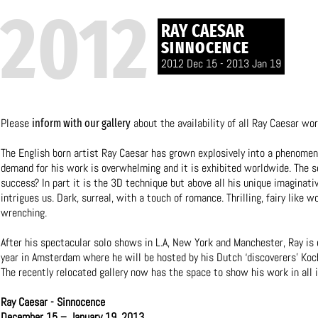
2012
RAY CAESAR
SINNOCENCE
2012 Dec 15 - 2013 Jan 19
Please
about the availability of all Ray Caesar wor
inform with our gallery
The English born artist Ray Caesar has grown explosively into a phenomen
demand for his work is overwhelming and it is exhibited worldwide. The s
success? In part it is the 3D technique but above all his unique imaginati
intrigues us. Dark, surreal, with a touch of romance. Thrilling, fairy like wo
wrenching.
After his spectacular solo shows in L.A, New York and Manchester, Ray is 
year in Amsterdam where he will be hosted by his Dutch ‘discoverers’ Koc
The recently relocated gallery now has the space to show his work in all i
Ray Caesar - Sinnocence
December 15 – January 19, 2013