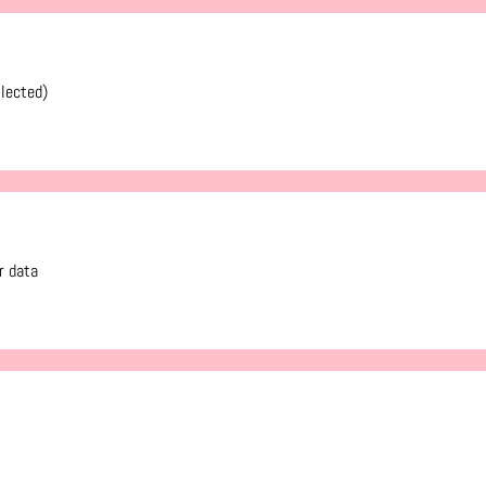
llected)
r data