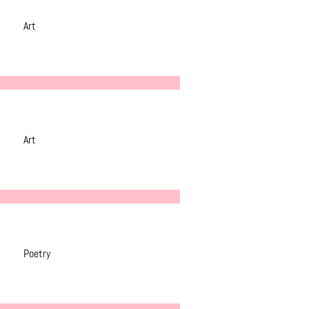
Art
Art
Poetry