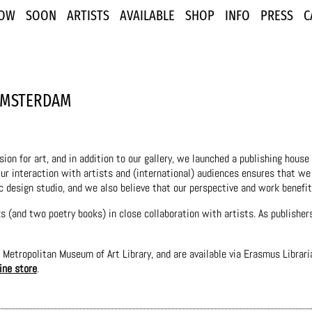
OW
SOON
ARTISTS
AVAILABLE
SHOP
INFO
PRESS
C
AMSTERDAM
on for art, and in addition to our gallery, we launched a publishing house 
Our interaction with artists and (international) audiences ensures that we
c design studio, and we also believe that our perspective and work benefit
 (and two poetry books) in close collaboration with artists. As publishers
 Metropolitan Museum of Art Library, and are available via Erasmus Libra
ine store
.