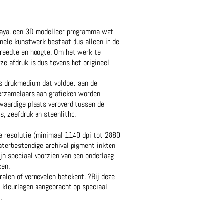
Maya, een 3D modelleer programma wat
inele kunstwerk bestaat dus alleen in de
breedte en hoogte. Om het werk te
ze afdruk is dus tevens het origineel.
jds drukmedium dat voldoet aan de
erzamelaars aan grafieken worden
kwaardige plaats veroverd tussen de
s, zeefdruk en steenlitho.
e resolutie (minimaal 1140 dpi tot 2880
terbestendige archival pigment inkten
ijn speciaal voorzien van een onderlaag
ken.
alen of vernevelen betekent. ?Bij deze
 kleurlagen aangebracht op speciaal
.