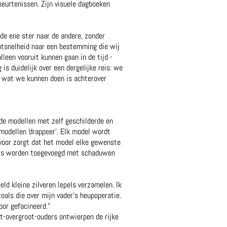
beurtenissen. Zijn visuele dagboeken
 de ene ster naar de andere, zonder
htsnelheid naar een bestemming die wij
leen vooruit kunnen gaan in de tijd -
g is duidelijk over een dergelijke reis: we
s wat we kunnen doen is achterover
de modellen met zelf geschilderde en
modellen 'drappeer'. Elk model wordt
voor zorgt dat het model elke gewenste
ra's worden toegevoegd met schaduwen
ld kleine zilveren lepels verzamelen. Ik
zoals die over mijn vader's heupoperatie.
door gefacineerd."
et-overgroot-ouders ontwierpen de rijke