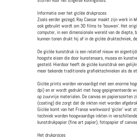
stoffen voor het Engelse koningshuis.
Informatie over het giclée drukproces
Zoals eerder gezegd, Ray Caesar maakt zijn werk in 
ook gebruikt wordt om 3D films te 'bouwen'. Het orig
computer, in een dimensionale wereld van de diepte, 
kunnen tonen drukt hij af in de giclée druktechniek, de
De giclée kunstdruk is een relatief nieuw en eigenti
hoogste eisen die door kunstenaars, musea en kunstv
gesteld. Hierdoor heeft de giclée kunstdruk een gelij
meer bekende traditionele grafiektechnieken als de et
Giclée prints worden vervaardigd met een enorme hog
dpi) en er wordt gedrukt met hoog-gepigmenteerde wa
op zuurvrije materialen. De canvas en papiersoorten z
(coating) die zorgt dat de inkten niet worden afgebro
Giclée komt van het Franse werkwoord ‘gicler’ wat str
techniek worden hoogwaardige inkten in verschillende
kunstdrukpapier (fine art papier), fotopapier of canvas
Het drukproces