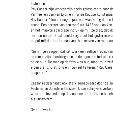
Invloeden
Ray Caesar zijn werken zijn deels geïnspireerd door 
Vermeer en Jan van Eyck en Franse Rococo kunstenaa
Ray Caesar: "Toen ik negen jaar oud was kreeg ik een 
stond 'Een portret van een man' uit 1433 van Jan Van 
en het maakte zo'n diepe indruk op mij, zo diep, dat
herinneren dat ik dat beeld zag, alsof het gisteren was
en gaf mij de richting aan voor het maken van mijn kun
"Sommigen zeggen dat dit werk een zelfportret is van
man met zijn doordringende, oude ogen een indruk bra
op de huid. De man op de foto was oud, maar mijn zelf
eigen ziel ... juist jong en nog veel te leren. " Ray Caes
chaperone'.
Caesar is daarnaast ook sterk geïnspireerd door de Ja
Mishima en Junichiro Tanizaki. Deze schrijvers verke
westerse invloeden op de Japanse esthetiek en beschr
als kunstvorm.
Over de werken