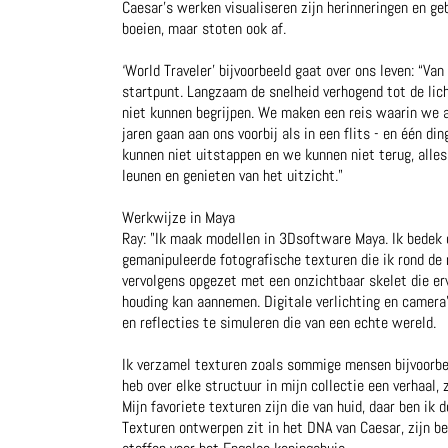
Caesar's werken visualiseren zijn herinneringen en ge
boeien, maar stoten ook af.
‘World Traveler’ bijvoorbeeld gaat over ons leven: “Van
startpunt. Langzaam de snelheid verhogend tot de lic
niet kunnen begrijpen. We maken een reis waarin we al
jaren gaan aan ons voorbij als in een flits - en één din
kunnen niet uitstappen en we kunnen niet terug, alle
leunen en genieten van het uitzicht."
Werkwijze in Maya
Ray: "Ik maak modellen in 3Dsoftware Maya. Ik bedek 
gemanipuleerde fotografische texturen die ik rond de 
vervolgens opgezet met een onzichtbaar skelet die er
houding kan aannemen. Digitale verlichting en came
en reflecties te simuleren die van een echte wereld.
Ik verzamel texturen zoals sommige mensen bijvoorbee
heb over elke structuur in mijn collectie een verhaal, 
Mijn favoriete texturen zijn die van huid, daar ben ik 
Texturen ontwerpen zit in het DNA van Caesar, zijn b