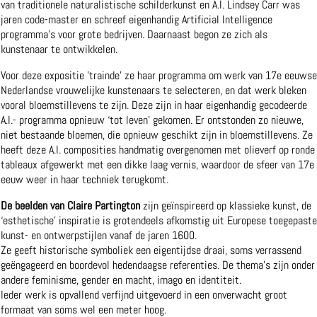
van traditionele naturalistische schilderkunst en A.I. Lindsey Carr was
jaren code-master en schreef eigenhandig Artificial Intelligence
programma’s voor grote bedrijven. Daarnaast begon ze zich als
kunstenaar te ontwikkelen.
Voor deze expositie ’trainde’ ze haar programma om werk van 17e eeuwse
Nederlandse vrouwelijke kunstenaars te selecteren, en dat werk bleken
vooral bloemstillevens te zijn. Deze zijn in haar eigenhandig gecodeerde
A.I.- programma opnieuw ‘tot leven’ gekomen. Er ontstonden zo nieuwe,
niet bestaande bloemen, die opnieuw geschikt zijn in bloemstillevens. Ze
heeft deze A.I. composities handmatig overgenomen met olieverf op ronde
tableaux afgewerkt met een dikke laag vernis, waardoor de sfeer van 17e
eeuw weer in haar techniek terugkomt.
De beelden van Claire Partington
zijn geïnspireerd op klassieke kunst, de
‘esthetische’ inspiratie is grotendeels afkomstig uit Europese toegepaste
kunst- en ontwerpstijlen vanaf de jaren 1600.
Ze geeft historische symboliek een eigentijdse draai, soms verrassend
geëngageerd en boordevol hedendaagse referenties. De thema’s zijn onder
andere feminisme, gender en macht, imago en identiteit.
Ieder werk is opvallend verfijnd uitgevoerd in een onverwacht groot
formaat van soms wel een meter hoog.