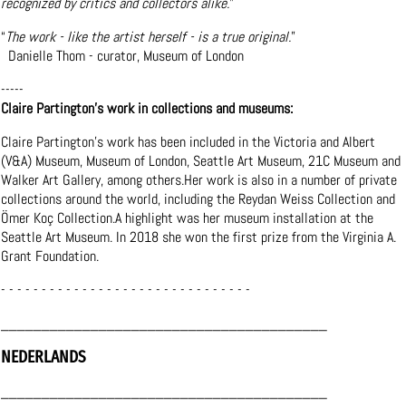
recognized by critics and collectors alike.
”
“
The work - like the artist herself - is a true original.
”
Danielle Thom - curator, Museum of London
-----
Claire Partington’s work in collections and museums:
Claire Partington’s work has been included in the Victoria and Albert
(V&A) Museum, Museum of London, Seattle Art Museum, 21C Museum and
Walker Art Gallery, among others.Her work is also in a number of private
collections around the world, including the Reydan Weiss Collection and
Ömer Koç Collection.A highlight was her museum installation at the
Seattle Art Museum. In 2018 she won the first prize from the Virginia A.
Grant Foundation.
- - - - - - - - - - - - - - - - - - - - - - - - - - - - - - -
________________________________________
NEDERLANDS
________________________________________