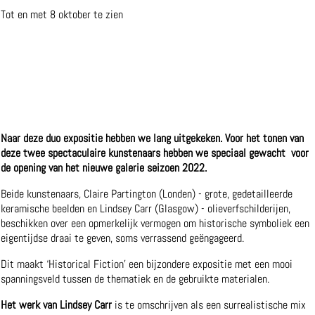
Tot en met 8 oktober te zien
----------
HISTORICAL FICTION WITH PARTINGTON AND
CARR
THE PAST AS A PRESENT
---------
Naar deze duo expositie hebben we lang uitgekeken. Voor het tonen van
deze twee spectaculaire kunstenaars hebben we speciaal gewacht voor
de opening van het nieuwe galerie seizoen 2022.
Beide kunstenaars, Claire Partington (Londen) - grote, gedetailleerde
keramische beelden en Lindsey Carr (Glasgow) - olieverfschilderijen,
beschikken over een opmerkelijk vermogen om historische symboliek een
eigentijdse draai te geven, soms verrassend geëngageerd.
Dit maakt ‘Historical Fiction’ een bijzondere expositie met een mooi
spanningsveld tussen de thematiek en de gebruikte materialen.
Het werk van Lindsey Carr
is te omschrijven als een surrealistische mix